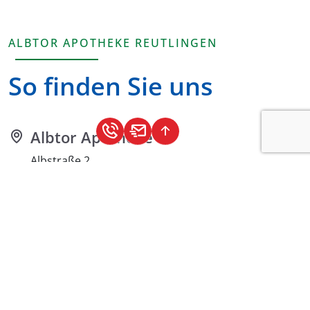
ALBTOR APOTHEKE REUTLINGEN
So finden Sie uns
Albtor Apotheke
Albstraße 2
72764 Reutlingen
(0 71 21) 820 17 95
info@albtor-apotheke.de
Öffnungszeiten
Mo – Fr
8:00 – 19:00 Uhr
durchgehend für Sie geöffnet